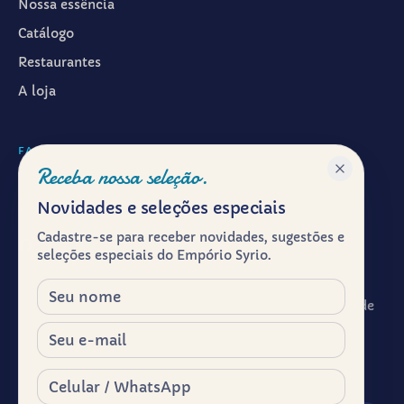
Nossa essência
Catálogo
Restaurantes
A loja
FALAR CONOSCO
Receba nossa seleção.
WhatsApp ·
(11) 99601-7286
Novidades e seleções especiais
Instagram · @emporiosyrio
Cadastre-se para receber novidades, sugestões e
Facebook · @emporiosyrio
seleções especiais do Empório Syrio.
contato@emporiosyrio.com.br
Nome
R. Comendador Abdo Schahin, 136 - Centro Histórico de
São Paulo, São Paulo - SP, 01023-050
E-mail
Segunda a sábado, das 9h às 19h
Celular / WhatsApp