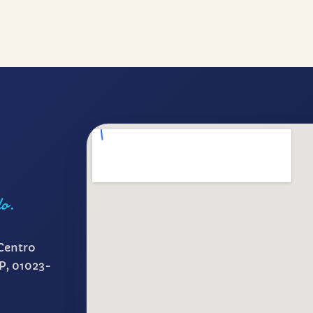
lo.
Centro
SP, 01023-