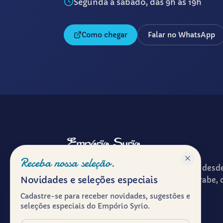
Segunda a sábado, das 9h às 19h
Como chegar
Falar no WhatsApp
Receba nossa seleção.
Patrimônio gastronômico e cultural desd
Novidades e seleções especiais
ponto de encontro entre a cultura árabe, 
experiência de receber à mesa.
Cadastre-se para receber novidades, sugestões e
seleções especiais do Empório Syrio.
Herança viva.
Nome