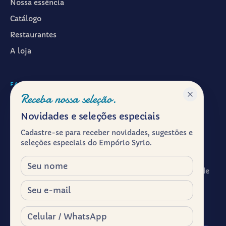
Nossa essência
Catálogo
Restaurantes
A loja
FALAR CONOSCO
Receba nossa seleção.
WhatsApp ·
(11) 99601-7286
Novidades e seleções especiais
Instagram · @emporiosyrio
Cadastre-se para receber novidades, sugestões e
Facebook · @emporiosyrio
seleções especiais do Empório Syrio.
contato@emporiosyrio.com.br
Nome
R. Comendador Abdo Schahin, 136 - Centro Histórico de
São Paulo, São Paulo - SP, 01023-050
E-mail
Segunda a sábado, das 9h às 19h
Celular / WhatsApp