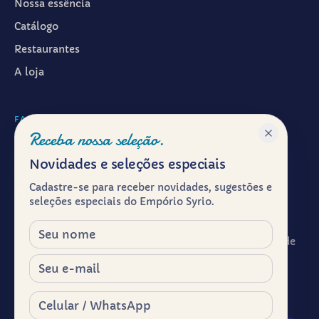
Nossa essência
Catálogo
Restaurantes
A loja
FALAR CONOSCO
Receba nossa seleção.
WhatsApp ·
(11) 99601-7286
Novidades e seleções especiais
Instagram · @emporiosyrio
Cadastre-se para receber novidades, sugestões e
Facebook · @emporiosyrio
seleções especiais do Empório Syrio.
contato@emporiosyrio.com.br
Nome
R. Comendador Abdo Schahin, 136 - Centro Histórico de
São Paulo, São Paulo - SP, 01023-050
E-mail
Segunda a sábado, das 9h às 19h
Celular / WhatsApp