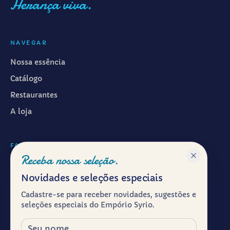
Herança viva.
NAVEGAR
Nossa essência
Catálogo
Restaurantes
A loja
FALAR CONOSCO
Receba nossa seleção.
WhatsApp ·
(11) 99601-7286
Novidades e seleções especiais
Instagram · @emporiosyrio
Cadastre-se para receber novidades, sugestões e
Facebook · @emporiosyrio
seleções especiais do Empório Syrio.
contato@emporiosyrio.com.br
Nome