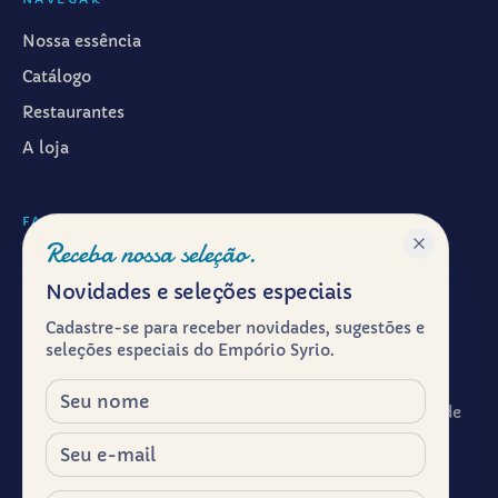
Nossa essência
Catálogo
Restaurantes
A loja
FALAR CONOSCO
Receba nossa seleção.
WhatsApp ·
(11) 99601-7286
Novidades e seleções especiais
Instagram · @emporiosyrio
Cadastre-se para receber novidades, sugestões e
Facebook · @emporiosyrio
seleções especiais do Empório Syrio.
contato@emporiosyrio.com.br
Nome
R. Comendador Abdo Schahin, 136 - Centro Histórico de
São Paulo, São Paulo - SP, 01023-050
E-mail
Segunda a sábado, das 9h às 19h
Celular / WhatsApp