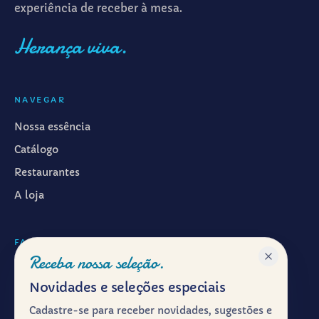
experiência de receber à mesa.
Herança viva.
NAVEGAR
Nossa essência
Catálogo
Restaurantes
A loja
FALAR CONOSCO
Receba nossa seleção.
WhatsApp ·
(11) 99601-7286
Novidades e seleções especiais
Instagram · @emporiosyrio
Cadastre-se para receber novidades, sugestões e
Facebook · @emporiosyrio