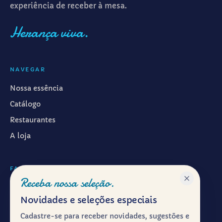
experiência de receber à mesa.
Herança viva.
NAVEGAR
Nossa essência
Catálogo
Restaurantes
A loja
FALAR CONOSCO
Receba nossa seleção.
WhatsApp ·
(11) 99601-7286
Novidades e seleções especiais
Instagram · @emporiosyrio
Cadastre-se para receber novidades, sugestões e
Facebook · @emporiosyrio