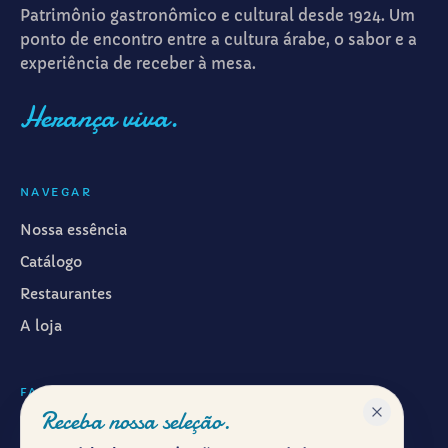
Patrimônio gastronômico e cultural desde 1924. Um
ponto de encontro entre a cultura árabe, o sabor e a
experiência de receber à mesa.
Herança viva.
NAVEGAR
Nossa essência
Catálogo
Restaurantes
A loja
FALAR CONOSCO
Receba nossa seleção.
WhatsApp ·
(11) 99601-7286