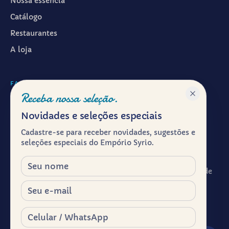
Nossa essência
Catálogo
Restaurantes
A loja
FALAR CONOSCO
Receba nossa seleção.
WhatsApp ·
(11) 99601-7286
Novidades e seleções especiais
Instagram · @emporiosyrio
Cadastre-se para receber novidades, sugestões e
Facebook · @emporiosyrio
seleções especiais do Empório Syrio.
contato@emporiosyrio.com.br
Nome
R. Comendador Abdo Schahin, 136 - Centro Histórico de
São Paulo, São Paulo - SP, 01023-050
E-mail
Segunda a sábado, das 9h às 19h
Celular / WhatsApp