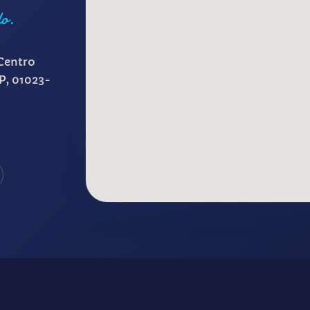
lo.
Centro
SP, 01023-