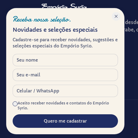
Receba nossa seleção.
Patrimônio gastronômico e cultural desd
Novidades e seleções especiais
ponto de encontro entre a cultura árabe, 
experiência de receber à mesa.
Cadastre-se para receber novidades, sugestões e
seleções especiais do Empório Syrio.
Herança viva.
Nome
E-mail
Celular / WhatsApp
Aceito receber novidades e contatos do Empório
Syrio.
Alguns sabores atravessam o tempo.
Quero me cadastrar