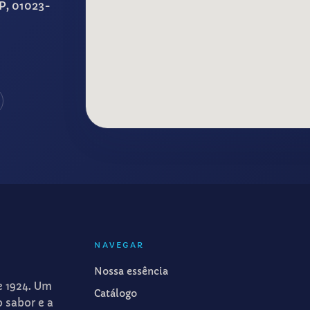
SP, 01023-
NAVEGAR
Nossa essência
e 1924. Um
Catálogo
o sabor e a