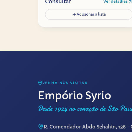
Consultar
Ver detalhes
Adicionar à lista
VENHA NOS VISITAR
Empório Syrio
Desde 1924 no coração de São Pau
R. Comendador Abdo Schahin, 136 - 