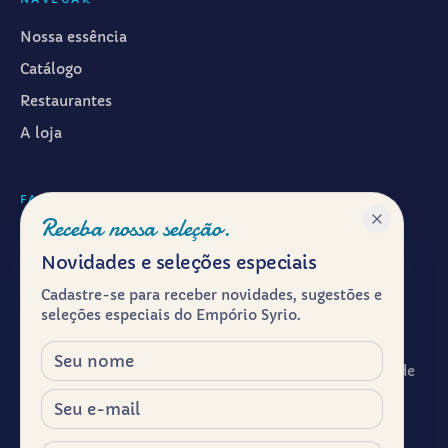
Nossa essência
Catálogo
Restaurantes
A loja
FALAR CONOSCO
Receba nossa seleção.
WhatsApp ·
(11) 99601-7286
Novidades e seleções especiais
Instagram · @emporiosyrio
Cadastre-se para receber novidades, sugestões e
Facebook · @emporiosyrio
seleções especiais do Empório Syrio.
contato@emporiosyrio.com.br
Nome
R. Comendador Abdo Schahin, 136 - Centro Histórico de
São Paulo, São Paulo - SP, 01023-050
E-mail
Segunda a sábado, das 9h às 19h
Celular / WhatsApp