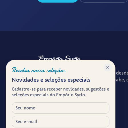
Receba nossa seleção.
Patrimônio gastronômico e cultural desd
Novidades e seleções especiais
ponto de encontro entre a cultura árabe, 
experiência de receber à mesa.
Cadastre-se para receber novidades, sugestões e
seleções especiais do Empório Syrio.
Herança viva.
Nome
E-mail