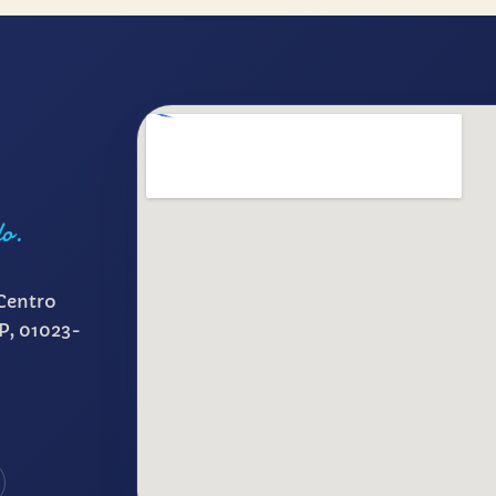
lo.
Centro
SP, 01023-