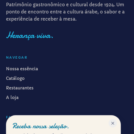
Patrimônio gastronômico e cultural desde 1924. Um
ponto de encontro entre a cultura árabe, o sabor e a
experiência de receber à mesa.
Herança viva.
NAVEGAR
Nossa essência
Catálogo
Restaurantes
A loja
FALAR CONOSCO
Receba nossa seleção.
WhatsApp ·
(11) 99601-7286