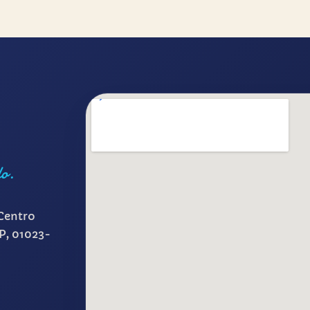
lo.
Centro
SP, 01023-