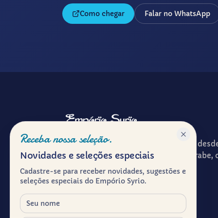
Como chegar
Falar no WhatsApp
Receba nossa seleção.
Patrimônio gastronômico e cultural desd
Novidades e seleções especiais
ponto de encontro entre a cultura árabe, 
experiência de receber à mesa.
Cadastre-se para receber novidades, sugestões e
seleções especiais do Empório Syrio.
Herança viva.
Nome