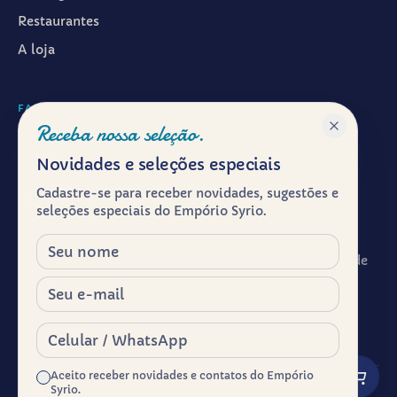
Restaurantes
A loja
FALAR CONOSCO
Receba nossa seleção.
WhatsApp ·
(11) 99601-7286
Novidades e seleções especiais
Instagram · @emporiosyrio
Cadastre-se para receber novidades, sugestões e
Facebook · @emporiosyrio
seleções especiais do Empório Syrio.
contato@emporiosyrio.com.br
Nome
R. Comendador Abdo Schahin, 136 - Centro Histórico de
São Paulo, São Paulo - SP, 01023-050
E-mail
Segunda a sábado, das 9h às 19h
Celular / WhatsApp
Aceito receber novidades e contatos do Empório
Syrio.