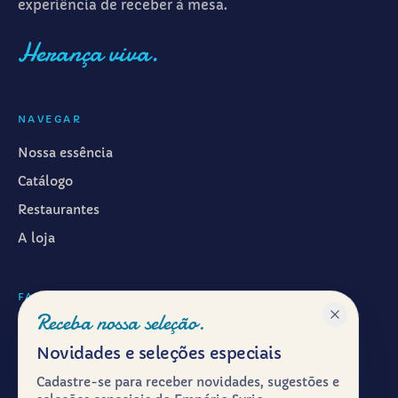
experiência de receber à mesa.
Herança viva.
NAVEGAR
Nossa essência
Catálogo
Restaurantes
A loja
FALAR CONOSCO
Receba nossa seleção.
WhatsApp ·
(11) 99601-7286
Novidades e seleções especiais
Instagram · @emporiosyrio
Cadastre-se para receber novidades, sugestões e
Facebook · @emporiosyrio