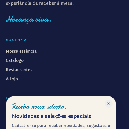
experiência de receber à mesa.
Herança viva.
NAVEGAR
Nossa essência
Catálogo
Restaurantes
A loja
FALAR CONOSCO
Receba nossa seleção.
WhatsApp ·
(11) 99601-7286
Novidades e seleções especiais
Instagram · @emporiosyrio
Cadastre-se para receber novidades, sugestões e
Facebook · @emporiosyrio