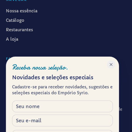
Nossa essência
Catálogo
Restaurantes
A loja
FALAR CONOSCO
Receba nossa seleção.
WhatsApp ·
(11) 99601-7286
Novidades e seleções especiais
Instagram · @emporiosyrio
Cadastre-se para receber novidades, sugestões e
Facebook · @emporiosyrio
seleções especiais do Empório Syrio.
contato@emporiosyrio.com.br
Nome
R. Comendador Abdo Schahin, 136 - Centro Histórico de
São Paulo, São Paulo - SP, 01023-050
E-mail
Segunda a sábado, das 9h às 19h
Celular / WhatsApp