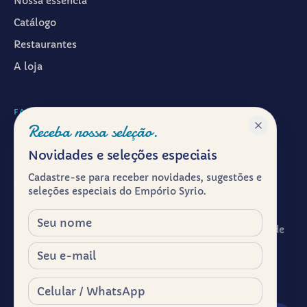
Nossa essência
Catálogo
Restaurantes
A loja
FALAR CONOSCO
Receba nossa seleção.
WhatsApp ·
(11) 99601-7286
Novidades e seleções especiais
Instagram · @emporiosyrio
Cadastre-se para receber novidades, sugestões e
Facebook · @emporiosyrio
seleções especiais do Empório Syrio.
contato@emporiosyrio.com.br
Nome
R. Comendador Abdo Schahin, 136 - Centro Histórico de
São Paulo, São Paulo - SP, 01023-050
E-mail
Segunda a sábado, das 9h às 19h
Celular / WhatsApp