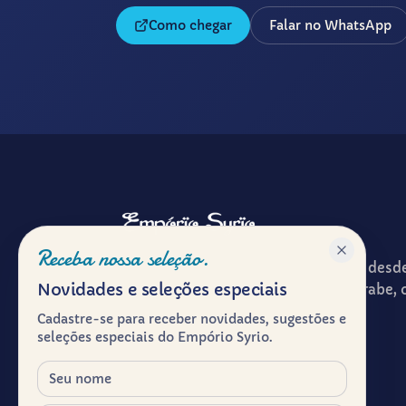
Como chegar
Falar no WhatsApp
Receba nossa seleção.
Patrimônio gastronômico e cultural desd
Novidades e seleções especiais
ponto de encontro entre a cultura árabe, 
experiência de receber à mesa.
Cadastre-se para receber novidades, sugestões e
seleções especiais do Empório Syrio.
Herança viva.
Nome