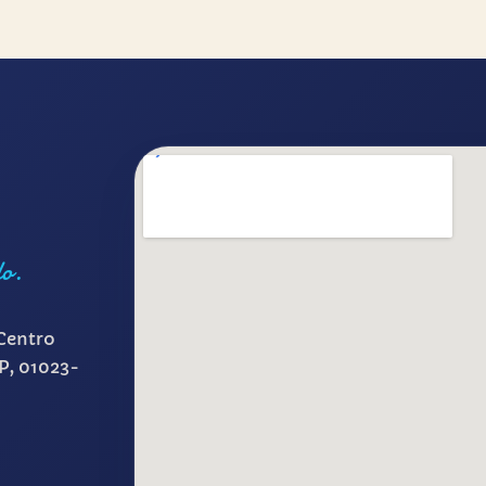
lo.
Centro
SP, 01023-