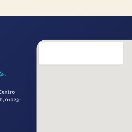
lo.
Centro
SP, 01023-