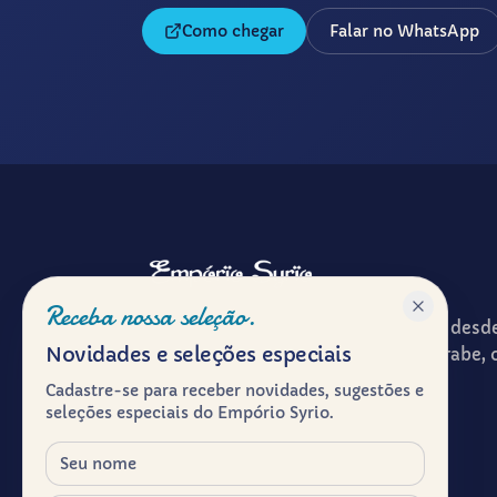
Como chegar
Falar no WhatsApp
Receba nossa seleção.
Patrimônio gastronômico e cultural desd
Novidades e seleções especiais
ponto de encontro entre a cultura árabe, 
experiência de receber à mesa.
Cadastre-se para receber novidades, sugestões e
seleções especiais do Empório Syrio.
Herança viva.
Nome