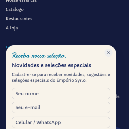
Nossa essência
Catálogo
Restaurantes
A loja
FALAR CONOSCO
Receba nossa seleção.
WhatsApp ·
(11) 99601-7286
Novidades e seleções especiais
Instagram · @emporiosyrio
Cadastre-se para receber novidades, sugestões e
Facebook · @emporiosyrio
seleções especiais do Empório Syrio.
contato@emporiosyrio.com.br
Nome
R. Comendador Abdo Schahin, 136 - Centro Histórico de
São Paulo, São Paulo - SP, 01023-050
E-mail
Segunda a sábado, das 9h às 19h
Celular / WhatsApp