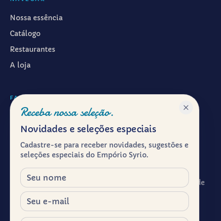
Nossa essência
Catálogo
Restaurantes
A loja
FALAR CONOSCO
Receba nossa seleção.
WhatsApp ·
(11) 99601-7286
Novidades e seleções especiais
Instagram · @emporiosyrio
Cadastre-se para receber novidades, sugestões e
Facebook · @emporiosyrio
seleções especiais do Empório Syrio.
contato@emporiosyrio.com.br
Nome
R. Comendador Abdo Schahin, 136 - Centro Histórico de
São Paulo, São Paulo - SP, 01023-050
E-mail
Segunda a sábado, das 9h às 19h
Celular / WhatsApp