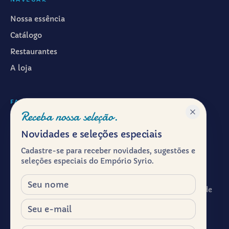
Nossa essência
Catálogo
Restaurantes
A loja
FALAR CONOSCO
Receba nossa seleção.
WhatsApp ·
(11) 99601-7286
Novidades e seleções especiais
Instagram · @emporiosyrio
Cadastre-se para receber novidades, sugestões e
Facebook · @emporiosyrio
seleções especiais do Empório Syrio.
contato@emporiosyrio.com.br
Nome
R. Comendador Abdo Schahin, 136 - Centro Histórico de
São Paulo, São Paulo - SP, 01023-050
E-mail
Segunda a sábado, das 9h às 19h
Celular / WhatsApp