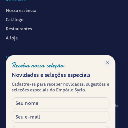
Nossa essência
Catálogo
Restaurantes
A loja
FALAR CONOSCO
Receba nossa seleção.
WhatsApp ·
(11) 99601-7286
Novidades e seleções especiais
Instagram · @emporiosyrio
Cadastre-se para receber novidades, sugestões e
Facebook · @emporiosyrio
seleções especiais do Empório Syrio.
contato@emporiosyrio.com.br
Nome
R. Comendador Abdo Schahin, 136 - Centro Histórico de
São Paulo, São Paulo - SP, 01023-050
E-mail
Segunda a sábado, das 9h às 19h
Celular / WhatsApp