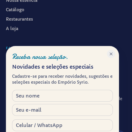
Nossa essência
Catálogo
Restaurantes
A loja
FALAR CONOSCO
Receba nossa seleção.
WhatsApp ·
(11) 99601-7286
Novidades e seleções especiais
Instagram · @emporiosyrio
Cadastre-se para receber novidades, sugestões e
Facebook · @emporiosyrio
seleções especiais do Empório Syrio.
contato@emporiosyrio.com.br
Nome
R. Comendador Abdo Schahin, 136 - Centro Histórico de
São Paulo, São Paulo - SP, 01023-050
E-mail
Segunda a sábado, das 9h às 19h
Celular / WhatsApp