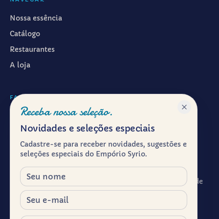
Nossa essência
Catálogo
Restaurantes
A loja
FALAR CONOSCO
Receba nossa seleção.
WhatsApp ·
(11) 99601-7286
Novidades e seleções especiais
Instagram · @emporiosyrio
Cadastre-se para receber novidades, sugestões e
Facebook · @emporiosyrio
seleções especiais do Empório Syrio.
contato@emporiosyrio.com.br
Nome
R. Comendador Abdo Schahin, 136 - Centro Histórico de
São Paulo, São Paulo - SP, 01023-050
E-mail
Segunda a sábado, das 9h às 19h
Celular / WhatsApp