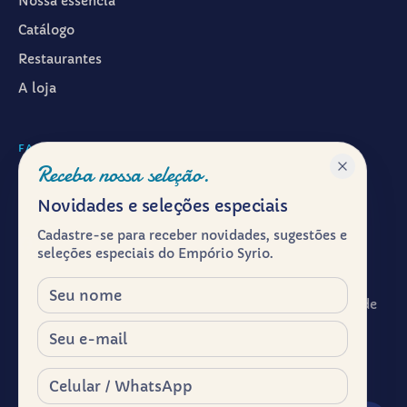
Nossa essência
Catálogo
Restaurantes
A loja
FALAR CONOSCO
Receba nossa seleção.
WhatsApp ·
(11) 99601-7286
Novidades e seleções especiais
Instagram · @emporiosyrio
Cadastre-se para receber novidades, sugestões e
Facebook · @emporiosyrio
seleções especiais do Empório Syrio.
contato@emporiosyrio.com.br
Nome
R. Comendador Abdo Schahin, 136 - Centro Histórico de
São Paulo, São Paulo - SP, 01023-050
E-mail
Segunda a sábado, das 9h às 19h
Celular / WhatsApp